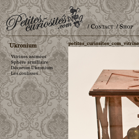
/ Contact
/ Shop
Main menu
petites_curiosites_com_vitri
Ukronium
Vitrines animées
Sphère armillaire
Décorum Ukronium
Les coulisses