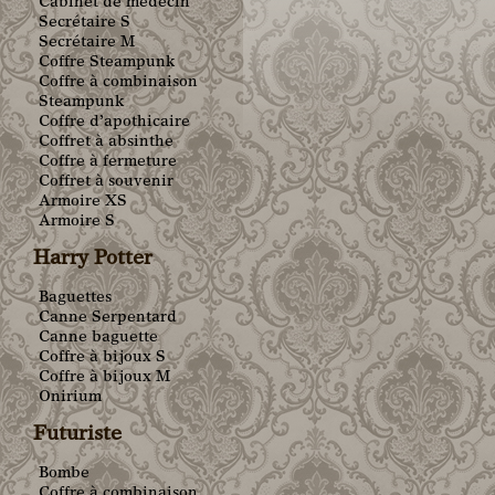
Cabinet de médecin
Secrétaire S
Secrétaire M
Coffre Steampunk
Coffre à combinaison
Steampunk
Coffre d’apothicaire
Coffret à absinthe
Coffre à fermeture
Coffret à souvenir
Armoire XS
Armoire S
Harry Potter
Baguettes
Canne Serpentard
Canne baguette
Coffre à bijoux S
Coffre à bijoux M
Onirium
Futuriste
Bombe
Coffre à combinaison