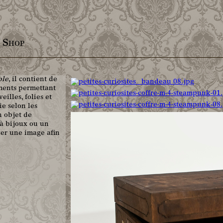
/ Shop
ble
, il contient de
ements permettant
eilles, folies et
ie selon les
n objet de
 à bijoux ou un
aver une image afin