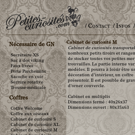
/ Contact
/ Infos
Main menu
Cabinet de curiosité M
Nécessaire de GN
Cabinet de curiosités transporta
nombreux petits tiroirs et rang
Secrétaire XS
de stocker toutes vos petites merv
Sac à dos viking
trouvailles. La partie interne var
Faux livres
modèles. Il pourra à loisir être u
Porte Parchemins
décoration d’intérieur, un coffre
Sacoche en cuir
présentoir. Il est possible de gr
Serrure rotative
d'orner couvercle.
Trousse-médicale
Cabinet en multiplis
Coffres
Dimensions fermé : 40x26x37
Dimensions ouvert : 80x35x63
Coffre Welcome
Coffre aux oiseaux
Cabinet de curiosité S
Cabinet de curiosité XL
Cabinet de curiosité M