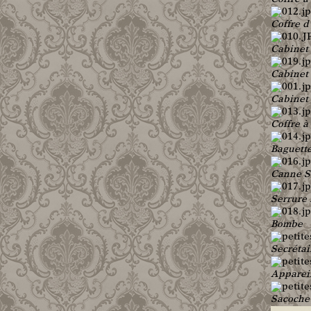
Coffre à
Coffre d
Cabinet
Cabinet 
Cabinet 
Coffre à
Baguett
Canne S
Serrure 
Bombe
Secrétai
Apparei
Sacoche 