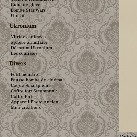
Cube de glace
Bombe Star Wars
Ubisoft
Ukronium
Vitrines animées
Sphère armillaire
Décorum Ukronium
Les coulisses
Divers
Petit monstre
Fausse bombe de cinéma
Coque Smartphone
Coffre fort Steampunk
Coffre fort
Appareil Photo Ancien
Mini créations