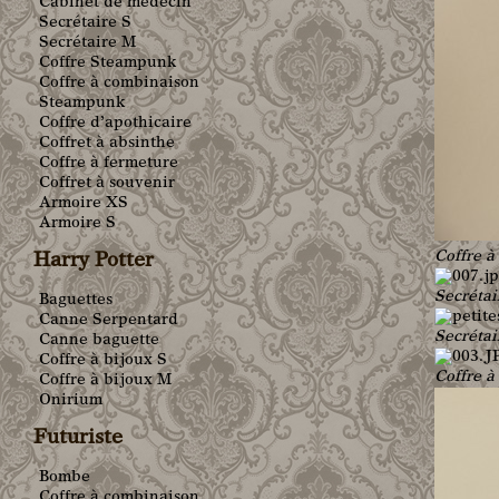
Cabinet de médecin
Secrétaire S
Secrétaire M
Coffre Steampunk
Coffre à combinaison
Steampunk
Coffre d’apothicaire
Coffret à absinthe
Coffre à fermeture
Coffret à souvenir
Armoire XS
Armoire S
Coffre à
Harry Potter
Secrétai
Baguettes
Canne Serpentard
Secrétai
Canne baguette
Coffre à bijoux S
Coffre à
Coffre à bijoux M
Onirium
Futuriste
Bombe
Coffre à combinaison