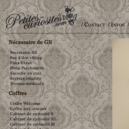
/ Contact
/ Infos
Main menu
Nécessaire de GN
Secrétaire XS
Sac à dos viking
Faux livres
Porte Parchemins
Sacoche en cuir
Serrure rotative
Trousse-médicale
Coffres
Coffre Welcome
Coffre aux oiseaux
Cabinet de curiosité S
Cabinet de curiosité XL
Cabinet de curiosité M