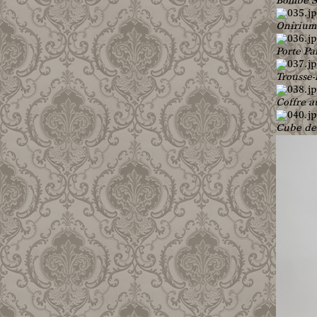
Bombe S
Onirium
Porte P
Trousse
Coffre a
Cube de