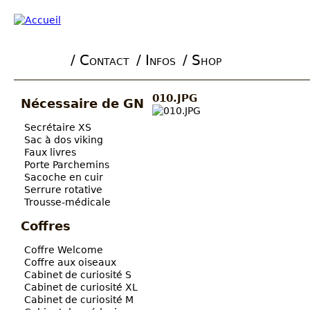
/ Contact
/ Infos
/ Shop
Main menu
010.JPG
Nécessaire de GN
Secrétaire XS
Sac à dos viking
Faux livres
Porte Parchemins
Sacoche en cuir
Serrure rotative
Trousse-médicale
Coffres
Coffre Welcome
Coffre aux oiseaux
Cabinet de curiosité S
Cabinet de curiosité XL
Cabinet de curiosité M