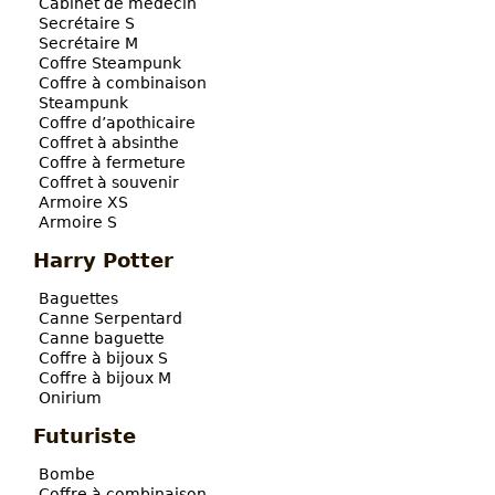
Cabinet de médecin
Secrétaire S
Secrétaire M
Coffre Steampunk
Coffre à combinaison
Steampunk
Coffre d’apothicaire
Coffret à absinthe
Coffre à fermeture
Coffret à souvenir
Armoire XS
Armoire S
Harry Potter
Baguettes
Canne Serpentard
Canne baguette
Coffre à bijoux S
Coffre à bijoux M
Onirium
Futuriste
Bombe
Coffre à combinaison