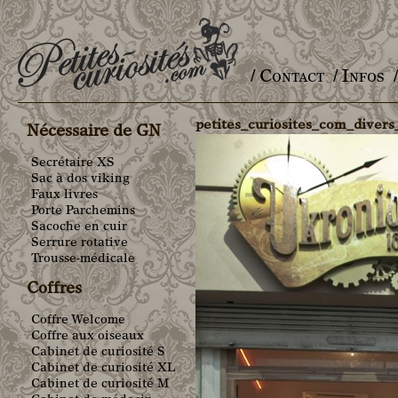
/ Contact
/ Infos
Main menu
petites_curiosites_com_diver
Nécessaire de GN
Secrétaire XS
Sac à dos viking
Faux livres
Porte Parchemins
Sacoche en cuir
Serrure rotative
Trousse-médicale
Coffres
Coffre Welcome
Coffre aux oiseaux
Cabinet de curiosité S
Cabinet de curiosité XL
Cabinet de curiosité M