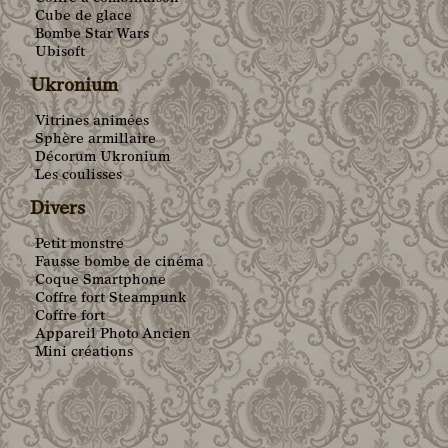
Cube de glace
Bombe Star Wars
Ubisoft
Ukronium
Vitrines animées
Sphère armillaire
Décorum Ukronium
Les coulisses
Divers
Petit monstre
Fausse bombe de cinéma
Coque Smartphone
Coffre fort Steampunk
Coffre fort
Appareil Photo Ancien
Mini créations