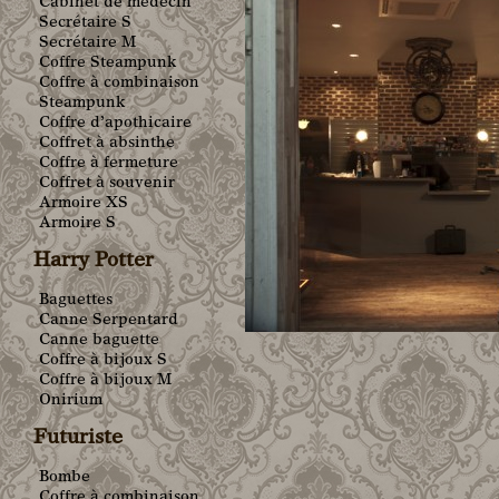
Cabinet de médecin
Secrétaire S
Secrétaire M
Coffre Steampunk
Coffre à combinaison
Steampunk
Coffre d’apothicaire
Coffret à absinthe
Coffre à fermeture
Coffret à souvenir
Armoire XS
Armoire S
Harry Potter
Baguettes
Canne Serpentard
Canne baguette
Coffre à bijoux S
Coffre à bijoux M
Onirium
Futuriste
Bombe
Coffre à combinaison