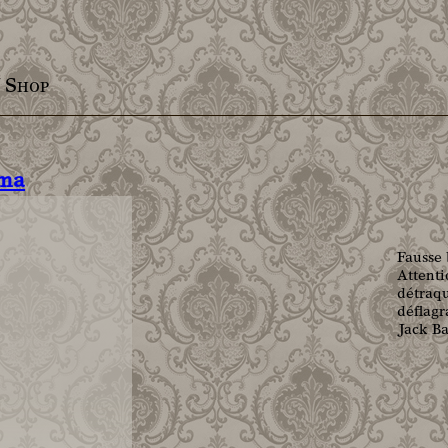
/ Shop
éma
Fausse 
Attenti
détraqu
déflagr
Jack Ba