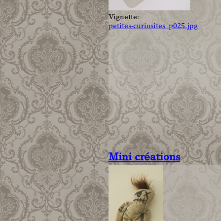
Vignette:
petites-curiosites_p025.jpg
Mini créations