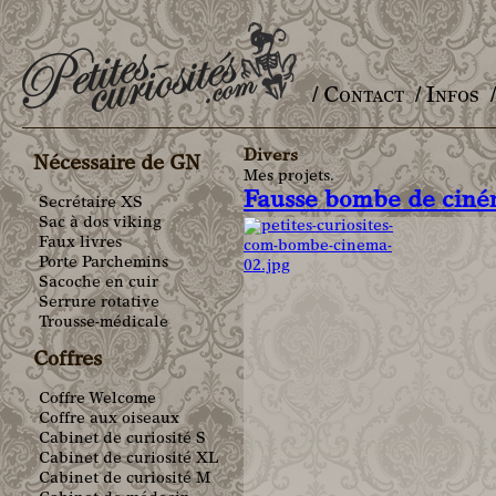
/ Contact
/ Infos
Main menu
Divers
Nécessaire de GN
Mes projets.
Fausse bombe de cin
Secrétaire XS
Sac à dos viking
Faux livres
Porte Parchemins
Sacoche en cuir
Serrure rotative
Trousse-médicale
Coffres
Coffre Welcome
Coffre aux oiseaux
Cabinet de curiosité S
Cabinet de curiosité XL
Cabinet de curiosité M