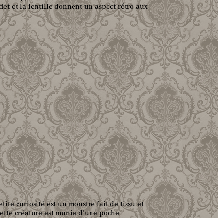
flet et la lentille donnent un aspect rétro aux
etite curiosité est un monstre fait de tissu et
Cette créature est munie d'une poche