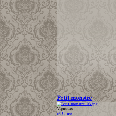
Petit monstre
Vignette:
p013.jpg