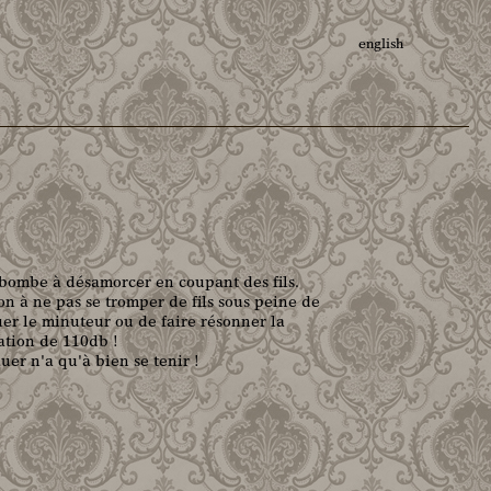
english
bombe à désamorcer en coupant des fils.
on à ne pas se tromper de fils sous peine de
er le minuteur ou de faire résonner la
ation de 110db !
uer n'a qu'à bien se tenir !