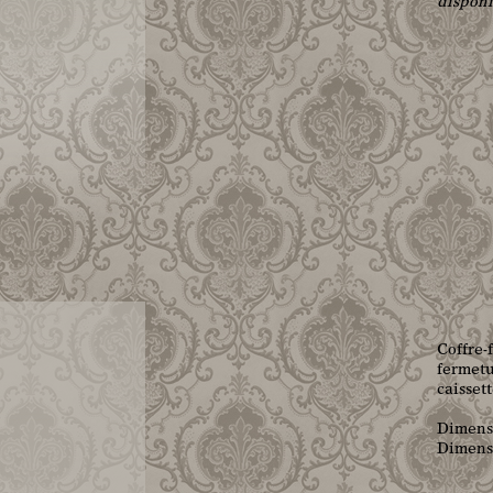
disponi
Coffre-
fermetu
caisset
Dimensi
Dimensi