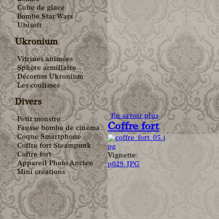
Cube de glace
Bombe Star Wars
Ubisoft
Ukronium
Vitrines animées
Sphère armillaire
Décorum Ukronium
Les coulisses
Divers
En savoir plus
Petit monstre
Coffre fort
Fausse bombe de cinéma
Coque Smartphone
Coffre fort Steampunk
Coffre fort
Vignette:
Appareil Photo Ancien
p029.JPG
Mini créations