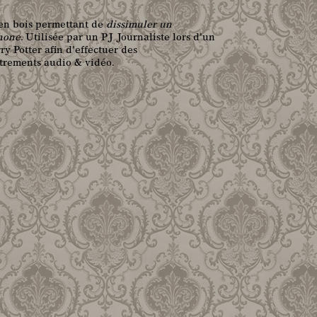
en bois permettant de
dissimuler un
hone
. Utilisée par un PJ Journaliste lors d'un
y Potter afin d'effectuer des
trements audio & vidéo.