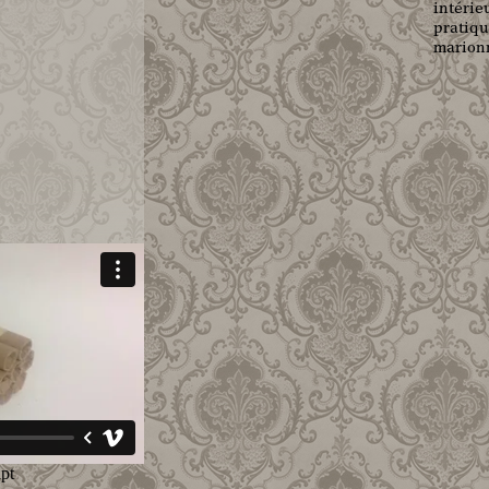
intérie
pratiqu
marionn