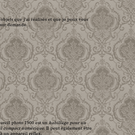
'objets que j'ai réalisés et que je peux vous
 sur demande ...
areil photo 1900 est un
habillage pour un
il compact numérique
. Il peut également être
à un appareil reflex.