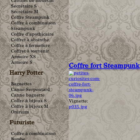
Cabinet de médecin
Secrétaire S
Secrétaire M
Coffre Steampunk
Coffre à combinaison
Steampunk
Coffre d’apothicaire
Coffret à absinthe
Coffre à fermeture
Coffret à souvenir
Armoire XS
Armoire S
Coffre fort Steampunk
Harry Potter
Baguettes
Canne Serpentard
Canne baguette
Coffre à bijoux S
Vignette:
Coffre à bijoux M
p035.jpg
Onirium
Futuriste
Coffre à combinaison
Bombe