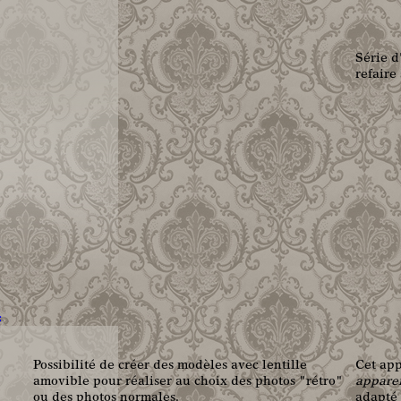
Série d
refaire
n
Possibilité de créer des modèles avec lentille
Cet app
amovible pour réaliser au choix des photos "rétro"
appare
ou des photos normales.
adapté 