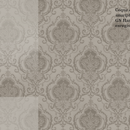
Coque 
smartp
GN Harr
enregis