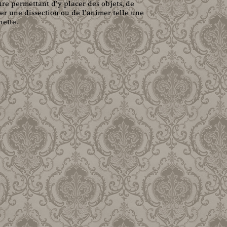
ure permettant d’y placer des objets, de
er une dissection ou de l’animer telle une
ette.