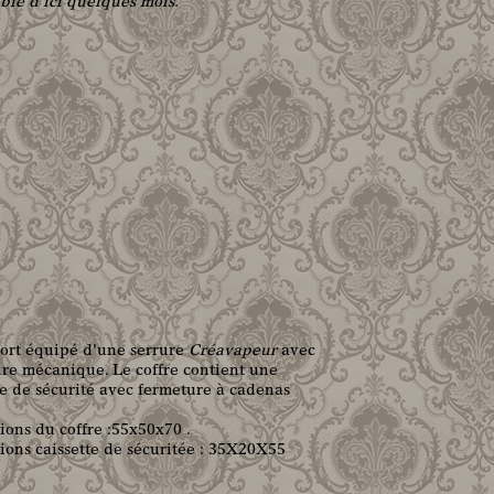
ble d’ici quelques mois.
fort équipé d'une serrure
Créavapeur
avec
re mécanique. Le coffre contient une
te de sécurité avec fermeture à cadenas
ons du coffre :55x50x70 .
ons caissette de sécuritée : 35X20X55