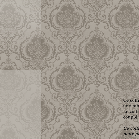
Ce coff
une tab
Le coff
couplé 
Ce coff
peux po